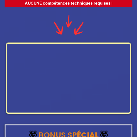
AUCUNE
compétences techniques requises !
🤯
BONUS SP
ÉCIAL
🤯