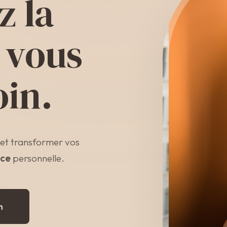
z la
 vous
oin.
 et transformer vos
nce
personnelle.
n