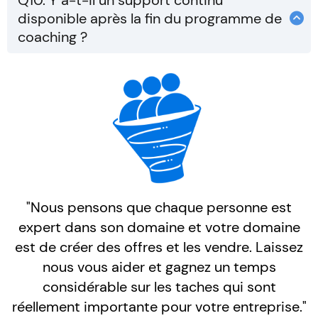
Q10. Y a-t-il un support continu
reste mon école de business en ligne ou j'ai aidé
disponible après la fin du programme de
et interactive, avec des conseils adaptés à vos
80 entrepreneurs en session de coaching une
coaching ?
besoins spécifiques et un suivi régulier pour
fois par semaine pendant 1 an. J'ai aussi plus de
Oui, je propose un support continu sur le groupe
assurer votre progression.
3500 élèves en formations en ligne.
de la communauté mais aussi via messenger.
Une fois en coaching avec moi nous allons nous
ajouter sur les réseaux pour que je puisse vous
aider à maintenir votre élan et à continuer à
progresser.
"Nous pensons que chaque personne est
expert dans son domaine et votre domaine
est de créer des offres et les vendre. Laissez
nous vous aider et gagnez un temps
considérable sur les taches qui sont
réellement importante pour votre entreprise."