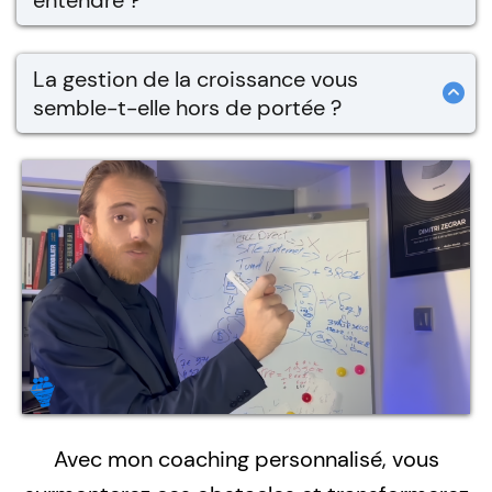
entendre ?
présence en ligne.
Une offre forte est la clé du succès. Nous
travaillerons ensemble pour affiner votre
La gestion de la croissance vous
message et établir une identité de marque qui
semble-t-elle hors de portée ?
résonne.
L'expansion de votre entreprise nécessite une
planification et une stratégie. Je vous guiderai
à travers les étapes pour une croissance
durable et maîtrisée.
Avec mon coaching personnalisé, vous