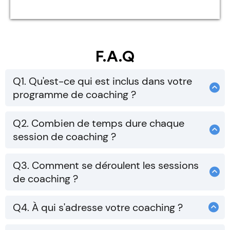
F.A.Q
Q1. Qu'est-ce qui est inclus dans votre
programme de coaching ?
Mon programme de coaching comprend 1h de
sessions individuelles, un accès à des
Q2. Combien de temps dure chaque
session de coaching ?
ressources exclusives en ligne et un suivi
Chaque session de coaching dure environ 1h à
personnalisé.
1h30, ce qui nous permet de couvrir en
Q3. Comment se déroulent les sessions
de coaching ?
profondeur les sujets importants et de
Lorsque vous allez réserver un coaching vous
développer des stratégies personnalisées.
allez choisir votre horraire. Les sessions se
Q4. À qui s'adresse votre coaching ?
déroulent en ligne, en utilisant Zoom ou Google
Mon coaching est idéal pour les entrepreneurs,