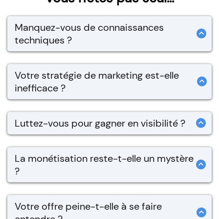
Manquez-vous de connaissances
techniques ?
Naviguer dans le monde numérique sans un
guide peut être décourageant. Laissez-moi
Votre stratégie de marketing est-elle
vous montrer comment maîtriser les outils
inefficace ?
essentiels pour un impact maximal en ligne.
Comprendre le marketing digital est crucial,
mais souvent complexe. Ensemble, nous
Luttez-vous pour gagner en visibilité ?
pouvons développer une stratégie claire et
Dans l'océan du contenu en ligne, se
ciblée qui résonne avec votre public.
démarquer est un défi. Je vous aiderai à créer
La monétisation reste-t-elle un mystère
un contenu engageant qui attire et fidélise une
?
audience dédiée.
Transformer votre passion en profit est
l'objectif ultime. Découvrez des stratégies
Votre offre peine-t-elle à se faire
éprouvées pour monétiser efficacement votre