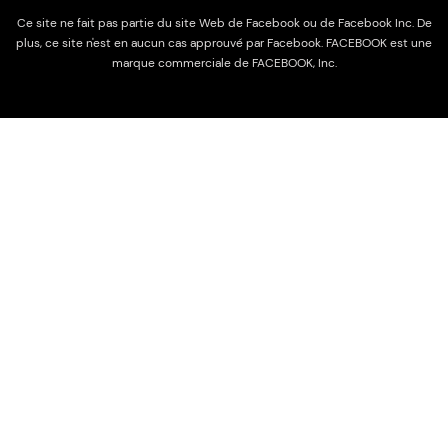
Ce site ne fait pas partie du site Web de Facebook ou de Facebook Inc. De
plus, ce site n'est en aucun cas approuvé par Facebook. FACEBOOK est une
marque commerciale de FACEBOOK, Inc.