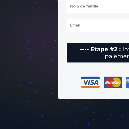
---- Etape #2 :
In
paieme