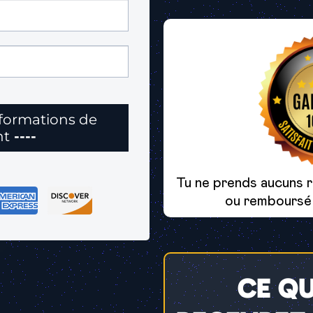
formations de
nt
----
Tu ne prends aucuns ri
ou remboursé
CE Q