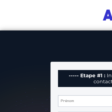
A
----- Etape #1 :
I
contac