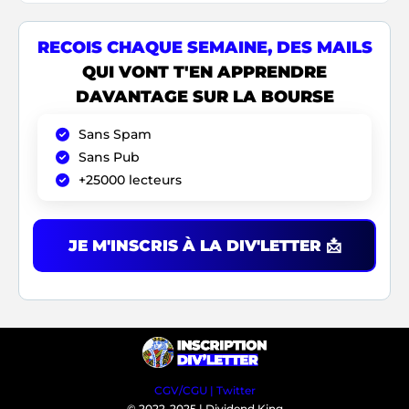
RECOIS
CHAQUE SEMAINE,
DES MAILS
QUI VONT T'EN APPRENDRE
DAVANTAGE SUR LA BOURSE
Sans Spam
Sans Pub
+25000 lecteurs
JE M'INSCRIS À LA DIV'LETTER 📩
CGV/CGU
|
Twitter
© 2022-2025 | Dividend King