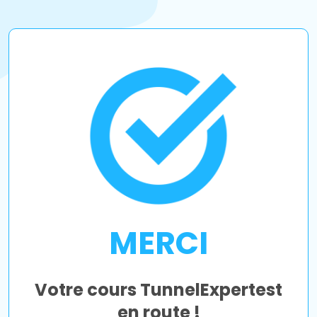
MERCI
Votre cours TunnelExpert
est
en route !