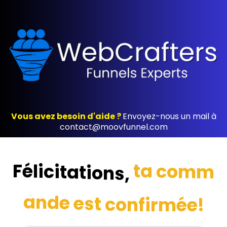
Vous avez besoin d'aide ?
Envoyez-nous un mail à
contact@moovfunnel.com
F
t
é
a
l
i
c
c
o
i
m
t
m
a
t
i
o
n
s
,
a
n
d
e
e
s
t
c
o
n
f
i
r
m
é
!
e