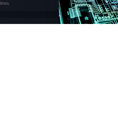
lètes.
urces
tâches sans valeur ajoutée.
enêtre.
uées
st un client qui part chez la
MAINTENANT