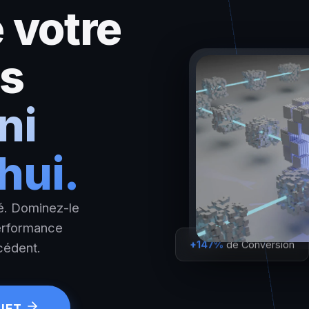
 votre
s
ni
hui.
é. Dominez-le
performance
+147%
de Conversion
cédent.
JET