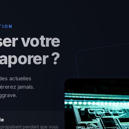
TION
ser votre
vaporer ?
es actuelles
érerez jamais.
aggrave.
le
s propulsent pendant que vous