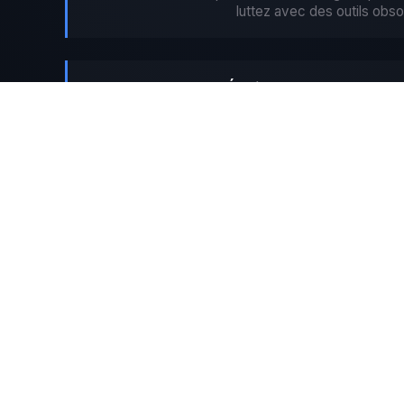
luttez avec des outils obso
Épuisement des Resso
Vos équipes perdent 40% de leur temps sur des 
C'est du capital jeté par la f
Opportunités Manq
Le marché n'attend pas. Chaque décision différée e
concurrence.
ARRÊTER L'HÉMORRAGIE 