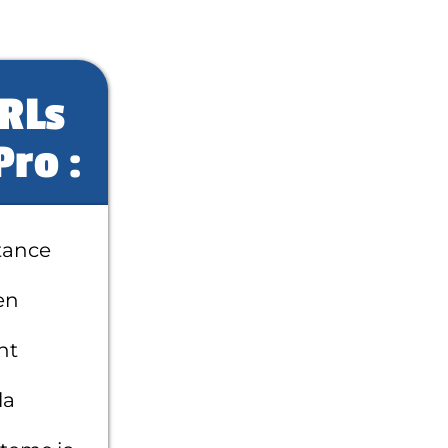
URLs
Pro :
tance
en
nt
la