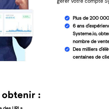
gérer votre compte S
Plus de 200 000 
6 ans d'expérienc
Systeme.io, obt
nombre de ventes 
Des milliers d'é
centaines de cli
 obtenir :
e des URLs