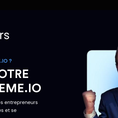
IO ?
VOTRE
EME.IO
es entrepreneurs
s et se