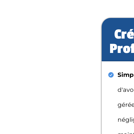
Cré
Prof
Simpl
d'avo
gérée
négli