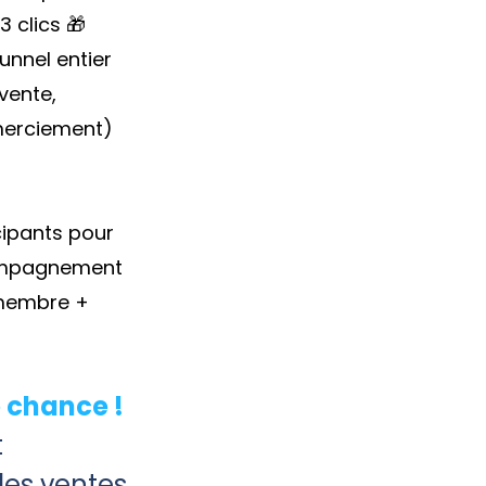
3 clics 🎁
tunnel entier
vente,
emerciement)
cipants pour
ompagnement
 membre +
 chance !
t
des ventes