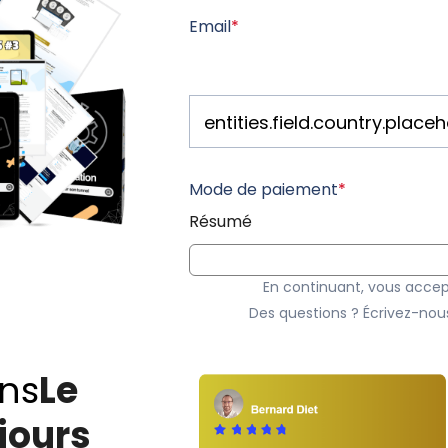
Email
*
Mode de paiement
*
Résumé
En continuant, vous accep
Des questions ? Écrivez-n
ns
Le
jours