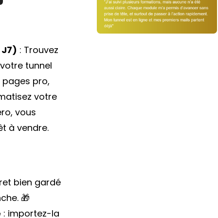
 J7)
: Trouvez
 votre tunnel
 pages pro,
matisez votre
ro, vous
êt à vendre.
ret bien gardé
che. 🎁
e
: importez-la