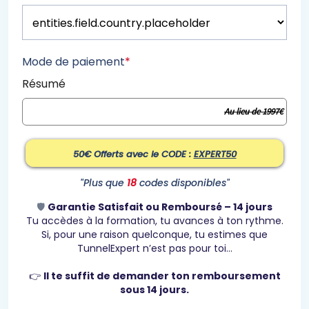
Mode de paiement
*
Résumé
Au lieu de 1997€
50€ Offerts avec le CODE :
EXPERT50
"Plus que
18
codes disponibles"
🛡️
Garantie Satisfait ou Remboursé – 14 jours
Tu accèdes à la formation, tu avances à ton rythme.
Si, pour une raison quelconque, tu estimes que
TunnelExpert n’est pas pour toi…
👉
Il te suffit de demander ton remboursement
sous 14 jours.