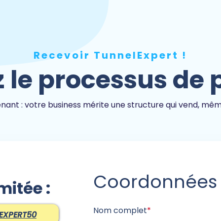
Recevoir TunnelExpert !
 le processus de
ant : votre business mérite une structure qui vend, même
Coordonnées
mitée :
Nom complet
*
EXPERT50