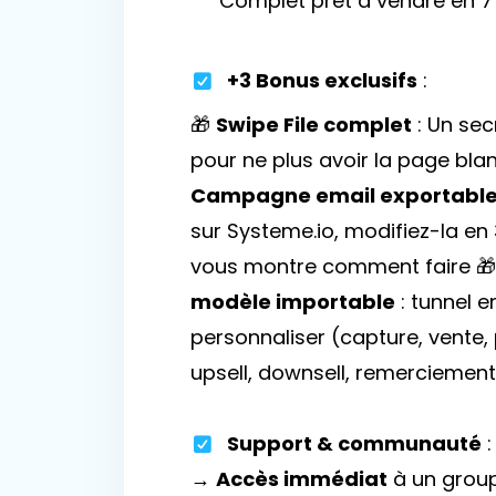
Complet prêt à vendre en 7 
+3 Bonus exclusifs
:
🎁
Swipe File complet
: Un sec
pour ne plus avoir la page blan
Campagne email exportabl
sur Systeme.io, modifiez-la en 3
vous montre comment faire 
modèle importable
: tunnel e
personnaliser (capture, vente,
upsell, downsell, remerciement
Support & communauté
:
→
Accès immédiat
à un grou