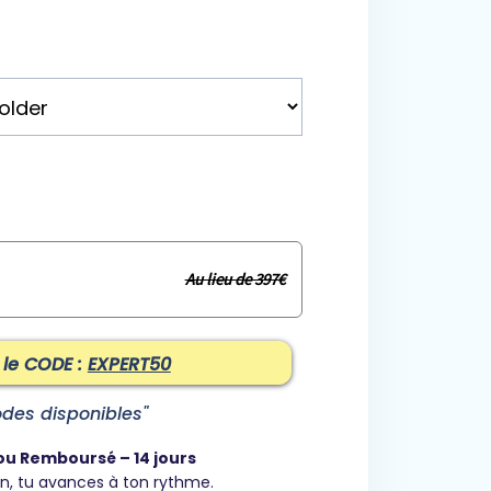
Au lieu de 397€
 le CODE :
EXPERT50
des disponibles"
 ou Remboursé – 14 jours
n, tu avances à ton rythme.