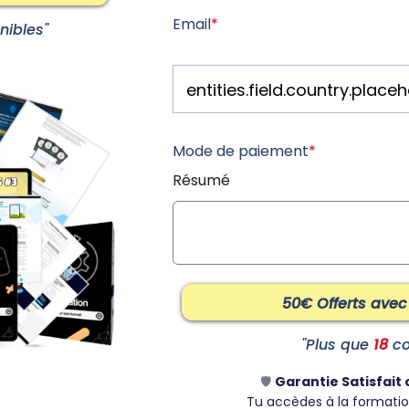
Email
*
nibles"
Mode de paiement
*
Résumé
50€ Offerts avec
"Plus que
18
co
🛡️
Garantie Satisfait
Tu accèdes à la formatio