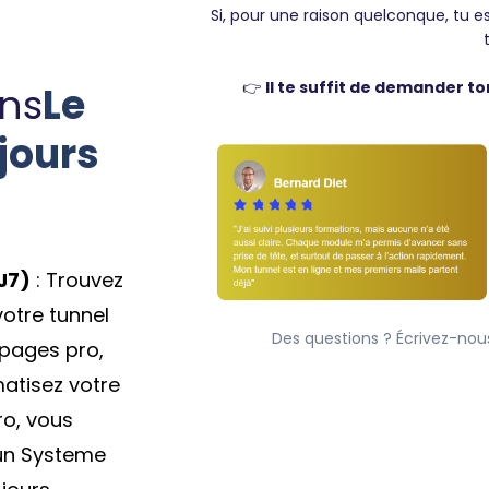
Si, pour une raison quelconque, tu 
👉
Il te suffit de demander t
ns
Le
jours
J7)
: Trouvez
votre tunnel
Des questions ? Écrivez-n
 pages pro,
atisez votre
ro, vous
 un Systeme