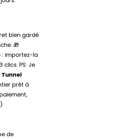
jours.
ret bien gardé
che. 🎁
e
: importez-la
 clics. PS: Je

Tunnel
ntier prêt à
 paiement,
)
pe de