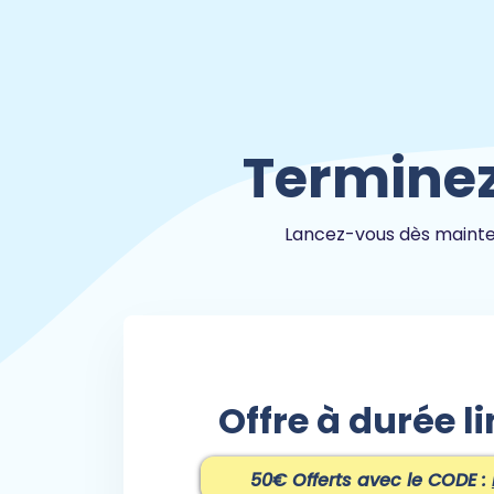
Terminez
Lancez-vous dès mainten
Offre à durée li
50€ Offerts avec le CODE :