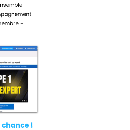
 ensemble
mpagnement
 membre +
 chance !