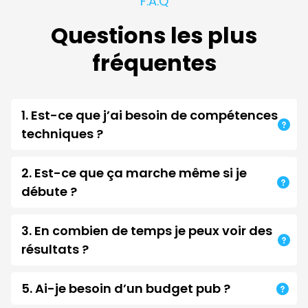
F.A.Q
Questions les plus
fréquentes
1. Est-ce que j’ai besoin de compétences
techniques ?
→ Non, tout est déjà prêt à l’emploi. Il suffit de
2. Est-ce que ça marche même si je
modifier les textes et images en suivant les vidéos
débute ?
guidées.
→ Oui ! Ce programme a été conçu justement
3. En combien de temps je peux voir des
pour les débutants qui veulent aller droit au but.
résultats ?
→ Tu peux avoir ton tunnel en ligne en 48h, et des
5. Ai-je besoin d’un budget pub ?
premiers leads dès les 7 premiers jours si tu suis les
→ Pas nécessairement. Tu peux d’abord tester en