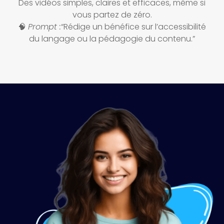
Des vidéos simples, claires et efficaces, même si
vous partez de zéro.
🧠
Prompt :
“Rédige un bénéfice sur l’accessibilité
du langage ou la pédagogie du contenu.”