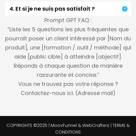
étapes.
4. Et si je ne suis pas satisfait ?
organique (réseaux sociaux, email), puis investir si
→ Tu peux me contacter à tout moment et tu as
besoin.
Prompt GPT FAQ :
7 jours pour tester. Rien à perdre, tout à gagner.
“Liste les 5 questions les plus fréquentes que
pourrait poser un client intéressé par [Nom du
produit], une [formation / outil / méthode] qui
aide [public cible] à atteindre [objectif].
Réponds à chaque question de manière
rassurante et concise.”
Vous ne trouvez pas votre réponse ?
Contactez-nous ici. (Adresse mail)
COPYRIGHTS ©2025 | MoovFunnel & WebCrafters |
TERMS &
CONDITIONS