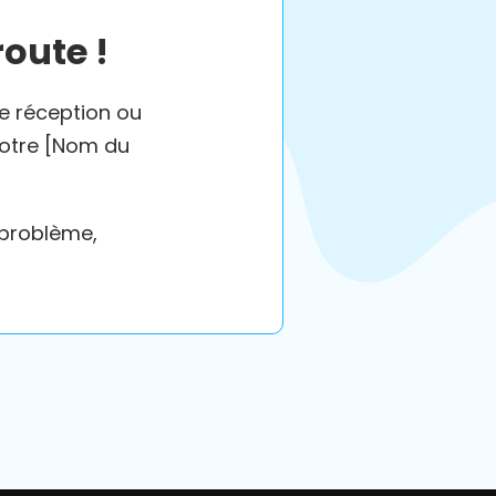
route !
de réception ou
votre [Nom du
 problème,