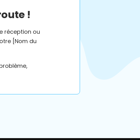
route !
de réception ou
votre [Nom du
 problème,