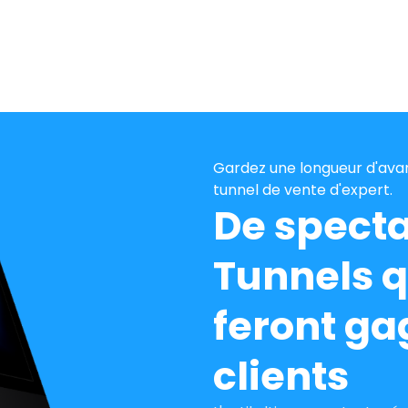
Gardez une longueur d'avan
tunnel de vente d'expert.
De specta
Tunnels q
feront ga
clients