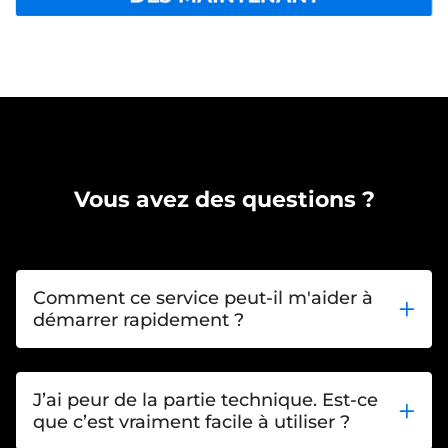
Vous avez des questions ?
Comment ce service peut-il m'aider à
démarrer rapidement ?
Si tu es dans la phase où tu te demandes
comment lancer ton business en ligne, nous
sommes là pour te simplifier la vie. Nous
J’ai peur de la partie technique. Est-ce
que c’est vraiment facile à utiliser ?
comprenons la frustration de ne pas savoir par
où commencer. Ce service t’offre
tout ce dont