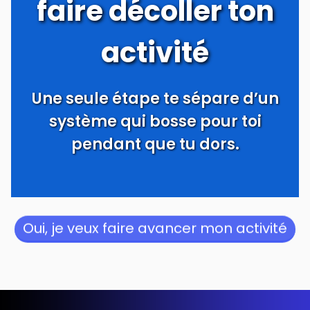
faire décoller ton
activité
Une seule étape te sépare d’un
système qui bosse pour toi
pendant que tu dors.
Oui, je veux faire avancer mon activité