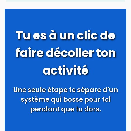
Tu es à un clic de
faire décoller ton
activité
Une seule étape te sépare d’un
système qui bosse pour toi
pendant que tu dors.